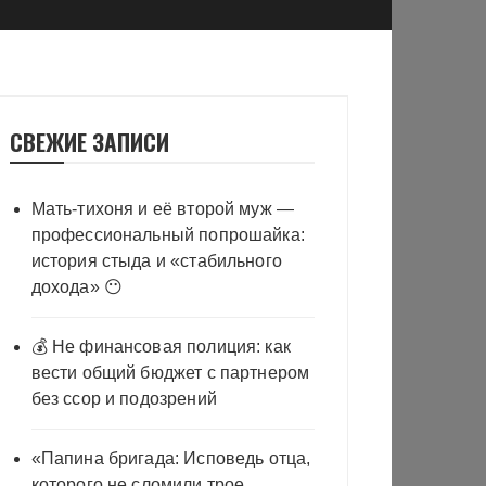
СВЕЖИЕ ЗАПИСИ
Мать-тихоня и её второй муж —
профессиональный попрошайка:
история стыда и «стабильного
дохода» 😶
💰 Не финансовая полиция: как
вести общий бюджет с партнером
без ссор и подозрений
«Папина бригада: Исповедь отца,
которого не сломили трое