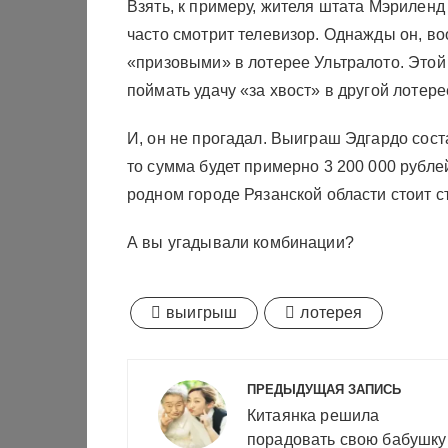
Взять, к примеру, жителя штата Мэриленд
часто смотрит телевизор. Однажды он, во
«призовыми» в лотерее Ультралото. Этой
поймать удачу «за хвост» в другой лотере
И, он не прогадал. Выиграш Эдгардо сост
то сумма будет примерно 3 200 000 рубл
родном городе Рязанской области стоит 
А вы угадывали комбинации?
выигрыш
лотерея
Навигация
ПРЕДЫДУЩАЯ ЗАПИСЬ
по
Китаянка решила
порадовать свою бабушку