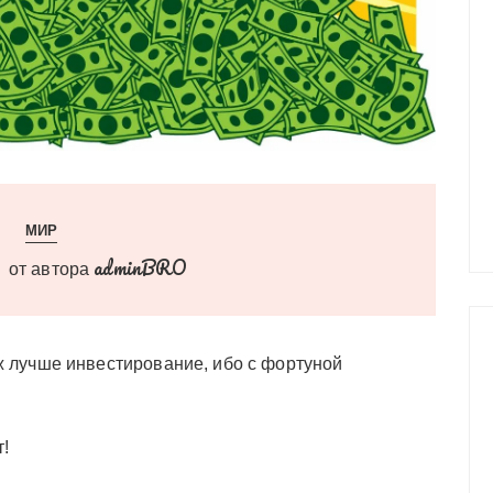
МИР
adminBRO
от автора
ж лучше инвестирование, ибо с фортуной
т!