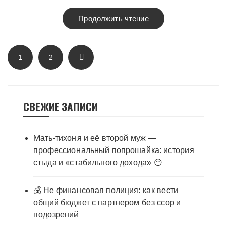
Продолжить чтение
Пагинация
1
2
записей
СВЕЖИЕ ЗАПИСИ
Мать-тихоня и её второй муж —
профессиональный попрошайка: история
стыда и «стабильного дохода» 😶
💰 Не финансовая полиция: как вести
общий бюджет с партнером без ссор и
подозрений