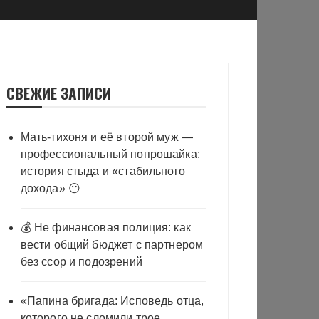
СВЕЖИЕ ЗАПИСИ
Мать-тихоня и её второй муж —
профессиональный попрошайка:
история стыда и «стабильного
дохода» 😶
💰 Не финансовая полиция: как
вести общий бюджет с партнером
без ссор и подозрений
«Папина бригада: Исповедь отца,
которого не сломили трое