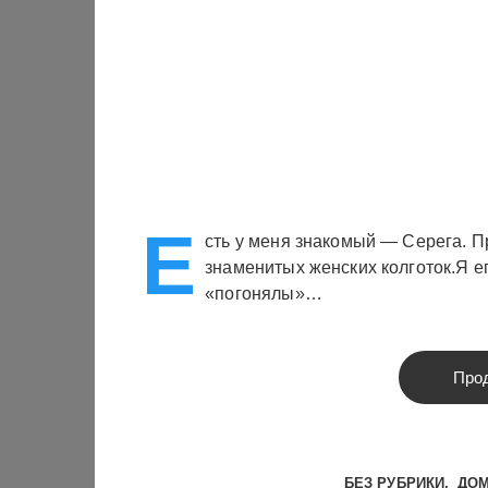
Е
сть у меня знакомый — Серега. Пр
знаменитых женских колготок.Я ег
«погонялы»…
Про
БЕЗ РУБРИКИ
ДОМ