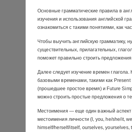
Основные грамматические правила в анг
изучения и использования английской гр
ознакомиться с такими понятиями, как ча
Чтобы выучить английскую грамматику, ну
существительных, прилагательных, глаго
поможет правильно строить предложения
Далее следует изучение времен глагола
базовыми временами, такими как Present 
(прошедшее простое время) и Future Simp
можно строить простые предложения о т
Местоимения — еще один важный аспект 
местоимения личности (I, you, he/she/it, w
himself/herself/itself, ourselves, yourselv