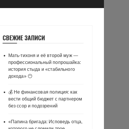
СВЕЖИЕ ЗАПИСИ
Мать-тихоня и её второй муж —
профессиональный попрошайка:
история стыда и «стабильного
дохода» 😶
💰 Не финансовая полиция: как
вести общий бюджет с партнером
без ссор и подозрений
«Папина бригада: Исповедь отца,
которого не сломили трое