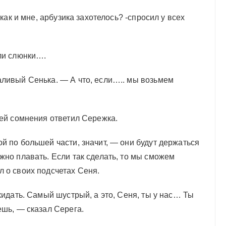
 как и мне, арбузика захотелось? -спросил у всех
кли слюнки….
аливый Сенька. — А что, если….. мы возьмем
лей сомнения ответил Сережка.
й по большей части, значит, — они будут держаться
жно плавать. Если так сделать, то мы сможем
 о своих подсчетах Сеня.
кидать. Самый шустрый, а это, Сеня, ты у нас… Ты
ешь, — сказал Серега.