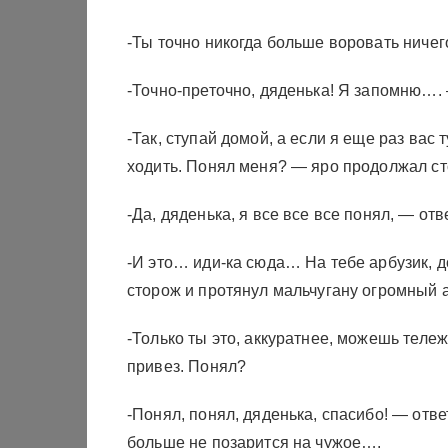
-Ты точно никогда больше воровать ниче
-Точно-преточно, дяденька! Я запомню…. 
-Так, ступай домой, а если я еще раз вас 
ходить. Понял меня? — яро продолжал ст
-Да, дяденька, я все все все понял, — отв
-И это… иди-ка сюда… На тебе арбузик, 
сторож и протянул мальчугану огромный а
-Только ты это, аккуратнее, можешь тележ
привез. Понял?
-Понял, понял, дяденька, спасибо! — отве
больше не позарится на чужое….