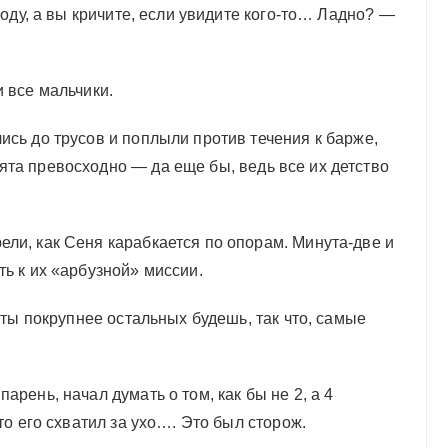
 воду, а вы кричите, если увидите кого-то… Ладно? —
и все мальчики.
ись до трусов и поплыли против течения к барже,
ята превосходно — да еще бы, ведь все их детство
ли, как Сеня карабкается по опорам. Минута-две и
ть к их «арбузной» миссии.
, ты покрупнее остальных будешь, так что, самые
арень, начал думать о том, как бы не 2, а 4
-то его схватил за ухо…. Это был сторож.