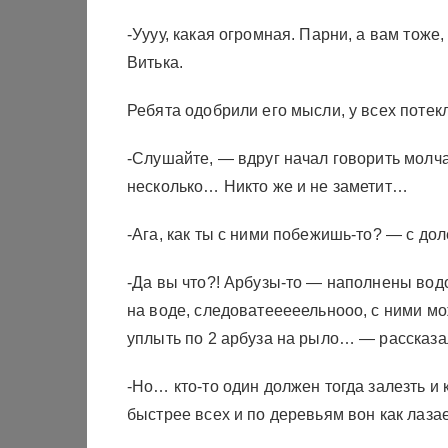
-Уууу, какая огромная. Парни, а вам тоже,
Витька.
Ребята одобрили его мысли, у всех поте
-Слушайте, — вдруг начал говорить молч
несколько… Никто же и не заметит…
-Ага, как ты с ними побежишь-то? — с до
-Да вы что?! Арбузы-то — наполнены водо
на воде, следоватееееельнооо, с ними мо
уплыть по 2 арбуза на рыло… — рассказал
-Но… кто-то один должен тогда залезть и 
быстрее всех и по деревьям вон как лаза