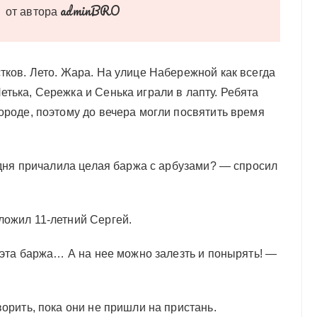
adminBRO
от автора
тков. Лето. Жара. На улице Набережной как всегда
тька, Сережка и Сенька играли в лапту. Ребята
ороде, поэтому до вечера могли посвятить время
годня причалила целая баржа с арбузами? — спросил
ложил 11-летний Сергей.
, эта баржа… А на нее можно залезть и понырять! —
ворить, пока они не пришли на пристань.