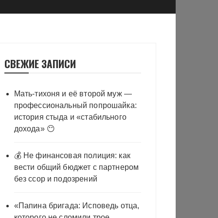
СВЕЖИЕ ЗАПИСИ
Мать-тихоня и её второй муж —
профессиональный попрошайка:
история стыда и «стабильного
дохода» 😶
💰 Не финансовая полиция: как
вести общий бюджет с партнером
без ссор и подозрений
«Папина бригада: Исповедь отца,
которого не сломили трое