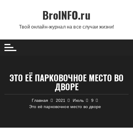
Перейти
BroINFO.ru
к
содержимому
Твой онлайн-журнал на все случаи жизни!
ЭТО ЕЁ ПАРКОВОЧНОЕ МЕСТО ВО
ДВОРЕ
Главная
2021
Июль
9
Это её парковочное место во дворе