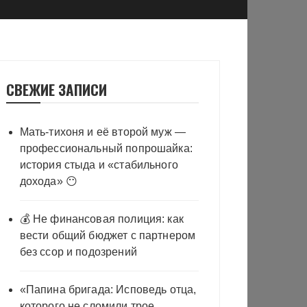
СВЕЖИЕ ЗАПИСИ
Мать-тихоня и её второй муж —
профессиональный попрошайка:
история стыда и «стабильного
дохода» 😶
💰 Не финансовая полиция: как
вести общий бюджет с партнером
без ссор и подозрений
«Папина бригада: Исповедь отца,
которого не сломили трое