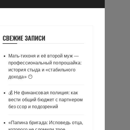
СВЕЖИЕ ЗАПИСИ
Мать-тихоня и её второй муж —
профессиональный попрошайка:
история стыда и «стабильного
дохода» 😶
💰 Не финансовая полиция: как
вести общий бюджет с партнером
без ссор и подозрений
«Папина бригада: Исповедь отца,
которого не сломили трое