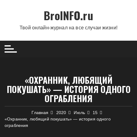
Перейти
BroINFO.ru
к
содержимому
Твой онлайн-журнал на все случаи жизни!
«ОХРАННИК, ЛЮБЯЩИЙ
ПОКУШАТЬ» — ИСТОРИЯ ОДНОГО
ОГРАБЛЕНИЯ
Главная
2020
Июль
15
«Охранник, любящий покушать» — история одного
ограбления