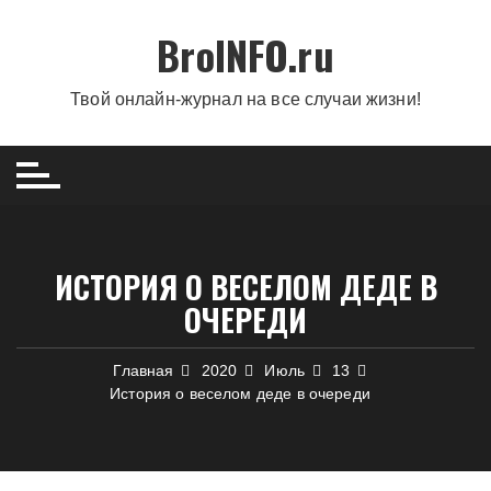
Перейти
BroINFO.ru
к
содержимому
Твой онлайн-журнал на все случаи жизни!
ИСТОРИЯ О ВЕСЕЛОМ ДЕДЕ В
ОЧЕРЕДИ
Главная
2020
Июль
13
История о веселом деде в очереди