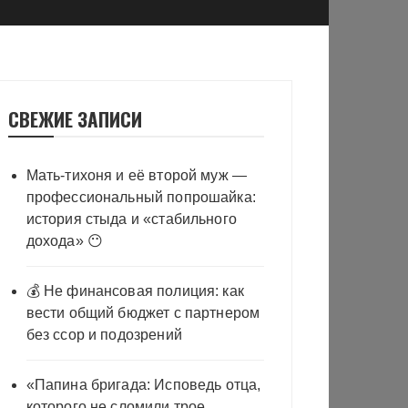
СВЕЖИЕ ЗАПИСИ
Мать-тихоня и её второй муж —
профессиональный попрошайка:
история стыда и «стабильного
дохода» 😶
💰 Не финансовая полиция: как
вести общий бюджет с партнером
без ссор и подозрений
«Папина бригада: Исповедь отца,
которого не сломили трое