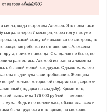
adminBRO
от автора
 сияла, когда встретила Алексея. Это прям такая
у сыграли через 7 месяцев, через год у них уже
ревала, какой «хапугой» окажется ее свекровь, то
ле рождения ребенка их отношения с Алексеем
от друга, причем навсегда. Скандалов не было, но
 решили развестись. Алексей исправно алименты
сь с бывшей женой, как друзья. Однако мама его
 раз она выдвинула свои требования. Женщина
 вещей: кольцо, которое ей подарил сын, сережки,
лазменный (подарки на свадьбу). Кроме того,
ина ей выплатила 176 000 рублей — именно
ны мужа. Ведь и не поленилась, обзвонила всех и
гами были трудности в то время, но свекровь