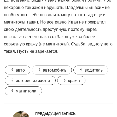
Естественно, Вадик Ивану намял бока и проучил. Ибо
нехорошо так закон нарушать. Владельцы «шахи» не
особо много себе позволить могут, а этот гад еще и
магнитолы тащит. Но все равно Иван не прекратил
свою деятельность преступную, поэтому через
несколько лет его наказал Закон уже за более
серьезную кражу (не магнитолы). Судьба, видно у него
такая. Пусть не зарекается.
авто
автомобиль
водитель
история из жизни
кража
магнитола
Навигация
по
ПРЕДЫДУЩАЯ ЗАПИСЬ