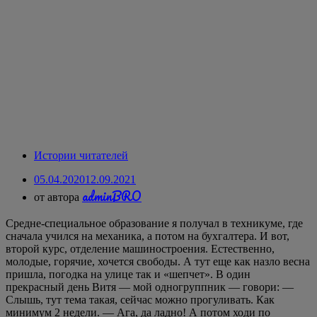
Истории читателей
05.04.2020
12.09.2021
adminBRO
от автора
Средне-специальное образование я получал в техникуме, где
сначала учился на механика, а потом на бухгалтера. И вот,
второй курс, отделение машиностроения. Естественно,
молодые, горячие, хочется свободы. А тут еще как назло весна
пришла, погодка на улице так и «шепчет». В один
прекрасный день Витя — мой одногруппник — говори: —
Слышь, тут тема такая, сейчас можно прогуливать. Как
минимум 2 недели. — Ага, да ладно! А потом ходи по