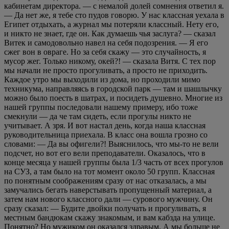
кабинетам директора. — с немалой долей сомнения ответил я.
— Да нет же, я тебе сто пудов говорю. У нас классная уехала в
Египет отдыхать, а журнал мы потеряли классный. Нету его,
и никто не знает, где он. Как думаешь чья заслуга? — сказал
Витек и самодовольно навел на себя подозрения. — Я его
сжег вон в овраге. Но за себя скажу — это случайность, я
мусор жег. Только никому, окей?! — сказала Витя. С тех пор
мы начали не просто прогуливать, а просто не приходить.
Каждое утро мы выходили из дома, но проходили мимо
техникума, направляясь в городской парк — там и шашлычку
можно было поесть в шатрах, и посидеть душевно. Многие из
нашей группы последовали нашему примеру, ибо тоже
смекнули — да че там сидеть, если прогулы никто не
учитывает. А зря. И вот настал день, когда наша классная
руководительница приехала. В класс она вошла грозно со
словами: — Да вы офигели?! Выяснилось, что мы-то не вели
подсчет, но вот его вели преподаватели. Оказалось, что в
конце месяца у нашей группы была 1/3 часть от всех прогулов
на СУЗ, а там было на тот момент около 50 групп. Классная
по понятным соображениям сразу от нас отказалась, а мы
замучались бегать наверстывать пропущенный материал, а
затем нам нового классного дали — сурового мужчину. Он
сразу сказал: — Будите двойки получать и прогуливать, я
местным бандюкам скажу знакомым, и вам кабзда на улице.
Понятно? Но мужиком он оказался здравым. А мы больше не