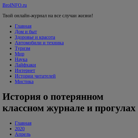
Перейти
BroINFO.ru
к
Твой онлайн-журнал на все случаи жизни!
содержимому
Главная
Дом и быт
Здоровье и красота
Автомобили и техника
Туризм
Мир
Наука
Лайфхаки
Интернет
Истории читателей
Мистика
История о потерянном
классном журнале и прогулах
Главная
2020
Апрель