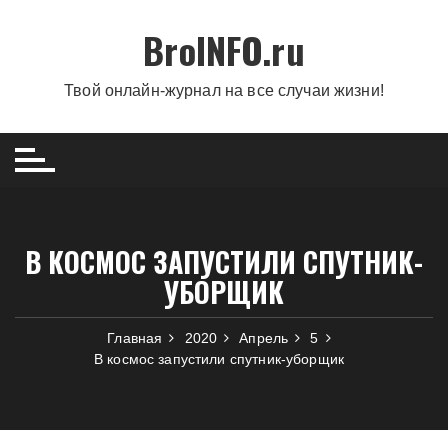
Перейти
BroINFO.ru
к
содержимому
Твой онлайн-журнал на все случаи жизни!
В КОСМОС ЗАПУСТИЛИ СПУТНИК-
УБОРЩИК
Главная
2020
Апрель
5
В космос запустили спутник-уборщик