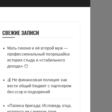
СВЕЖИЕ ЗАПИСИ
Мать-тихоня и её второй муж —
профессиональный попрошайка:
история стыда и «стабильного
дохода» 😶
💰 Не финансовая полиция: как
вести общий бюджет с партнером
без ссор и подозрений
«Папина бригада: Исповедь отца,
которого не сломили трое