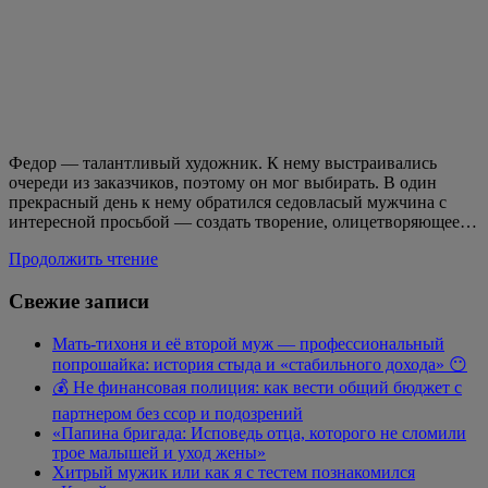
Федор — талантливый художник. К нему выстраивались
очереди из заказчиков, поэтому он мог выбирать. В один
прекрасный день к нему обратился седовласый мужчина с
интересной просьбой — создать творение, олицетворяющее…
Продолжить чтение
Свежие записи
Мать-тихоня и её второй муж — профессиональный
попрошайка: история стыда и «стабильного дохода» 😶
💰 Не финансовая полиция: как вести общий бюджет с
партнером без ссор и подозрений
«Папина бригада: Исповедь отца, которого не сломили
трое малышей и уход жены»
Хитрый мужик или как я с тестем познакомился