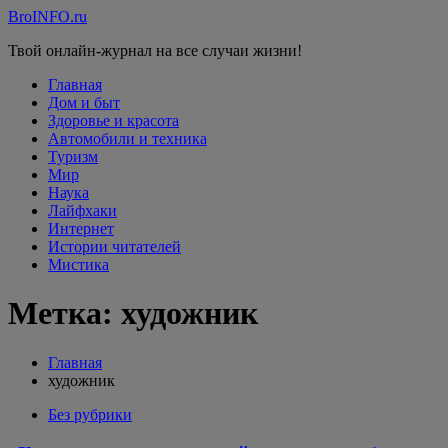
Перейти
BroINFO.ru
к
Твой онлайн-журнал на все случаи жизни!
содержимому
Главная
Дом и быт
Здоровье и красота
Автомобили и техника
Туризм
Мир
Наука
Лайфхаки
Интернет
Истории читателей
Мистика
Метка:
художник
Главная
художник
Без рубрики