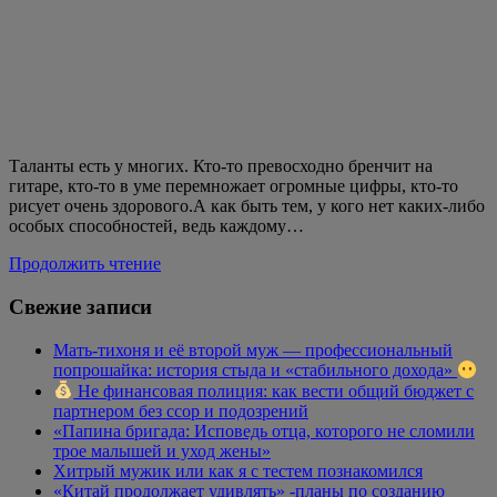
Таланты есть у многих. Кто-то превосходно бренчит на
гитаре, кто-то в уме перемножает огромные цифры, кто-то
рисует очень здорового.А как быть тем, у кого нет каких-либо
особых способностей, ведь каждому…
Продолжить чтение
Свежие записи
Мать-тихоня и её второй муж — профессиональный
попрошайка: история стыда и «стабильного дохода»
Не финансовая полиция: как вести общий бюджет с
партнером без ссор и подозрений
«Папина бригада: Исповедь отца, которого не сломили
трое малышей и уход жены»
Хитрый мужик или как я с тестем познакомился
«Китай продолжает удивлять» -планы по созданию