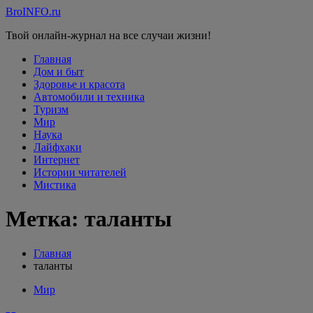
Перейти
BroINFO.ru
к
Твой онлайн-журнал на все случаи жизни!
содержимому
Главная
Дом и быт
Здоровье и красота
Автомобили и техника
Туризм
Мир
Наука
Лайфхаки
Интернет
Истории читателей
Мистика
Метка:
таланты
Главная
таланты
Мир