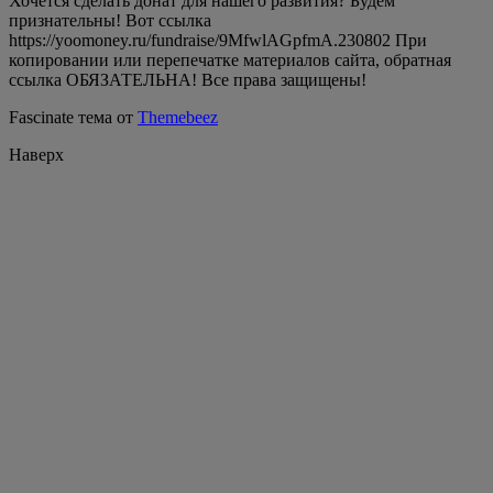
Хочется сделать донат для нашего развития? Будем
признательны! Вот ссылка
https://yoomoney.ru/fundraise/9MfwlAGpfmA.230802 При
копировании или перепечатке материалов сайта, обратная
ссылка ОБЯЗАТЕЛЬНА! Все права защищены!
Fascinate тема от
Themebeez
Наверх