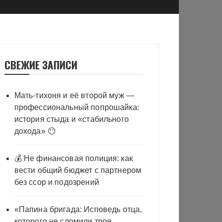
СВЕЖИЕ ЗАПИСИ
Мать-тихоня и её второй муж —
профессиональный попрошайка:
история стыда и «стабильного
дохода» 😶
💰 Не финансовая полиция: как
вести общий бюджет с партнером
без ссор и подозрений
«Папина бригада: Исповедь отца,
которого не сломили трое