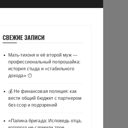
СВЕЖИЕ ЗАПИСИ
Мать-тихоня и её второй муж —
профессиональный попрошайка:
история стыда и «стабильного
дохода» 😶
💰 Не финансовая полиция: как
вести общий бюджет с партнером
без ссор и подозрений
«Папина бригада: Исповедь отца,
которого не сломили трое