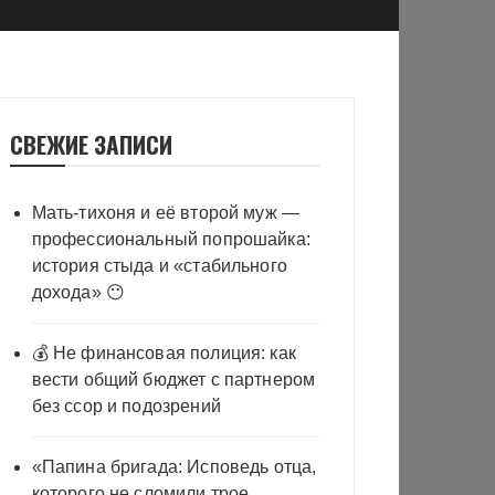
СВЕЖИЕ ЗАПИСИ
Мать-тихоня и её второй муж —
профессиональный попрошайка:
история стыда и «стабильного
дохода» 😶
💰 Не финансовая полиция: как
вести общий бюджет с партнером
без ссор и подозрений
«Папина бригада: Исповедь отца,
которого не сломили трое