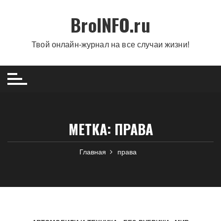
Перейти
BroINFO.ru
к
содержимому
Твой онлайн-журнал на все случаи жизни!
МЕТКА:
ПРАВА
Главная
права