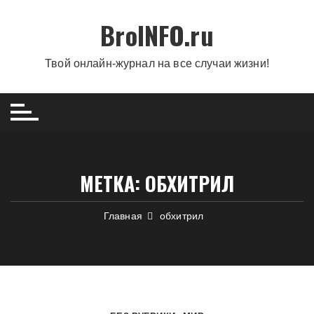
Перейти
BroINFO.ru
к
содержимому
Твой онлайн-журнал на все случаи жизни!
МЕТКА:
ОБХИТРИЛ
Главная
обхитрил