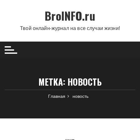
Перейти
BroINFO.ru
к
содержимому
Твой онлайн-журнал на все случаи жизни!
МЕТКА:
НОВОСТЬ
Главная
новость