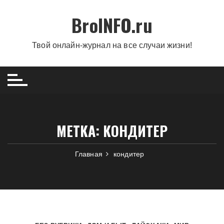
Перейти
BroINFO.ru
к
содержимому
Твой онлайн-журнал на все случаи жизни!
МЕТКА:
КОНДИТЕР
Главная
кондитер