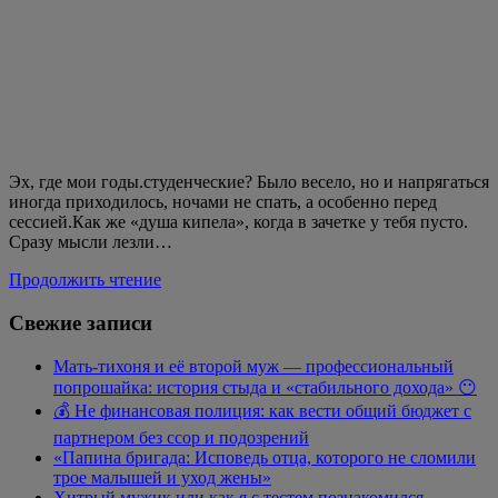
Эх, где мои годы.студенческие? Было весело, но и напрягаться
иногда приходилось, ночами не спать, а особенно перед
сессией.Как же «душа кипела», когда в зачетке у тебя пусто.
Сразу мысли лезли…
Продолжить чтение
Свежие записи
Мать-тихоня и её второй муж — профессиональный
попрошайка: история стыда и «стабильного дохода» 😶
💰 Не финансовая полиция: как вести общий бюджет с
партнером без ссор и подозрений
«Папина бригада: Исповедь отца, которого не сломили
трое малышей и уход жены»
Хитрый мужик или как я с тестем познакомился