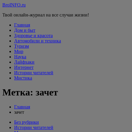
Перейти
BroINFO.ru
к
Твой онлайн-журнал на все случаи жизни!
содержимому
Главная
Дом и быт
Здоровье и красота
Автомобили и техника
Туризм
Мир
Наука
Лайфхаки
Интернет
Истории читателей
Мистика
Метка:
зачет
Главная
зачет
Без рубрики
Истории читателей