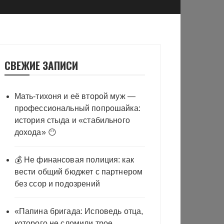
СВЕЖИЕ ЗАПИСИ
Мать-тихоня и её второй муж —
профессиональный попрошайка:
история стыда и «стабильного
дохода» 😶
💰 Не финансовая полиция: как
вести общий бюджет с партнером
без ссор и подозрений
«Папина бригада: Исповедь отца,
которого не сломили трое