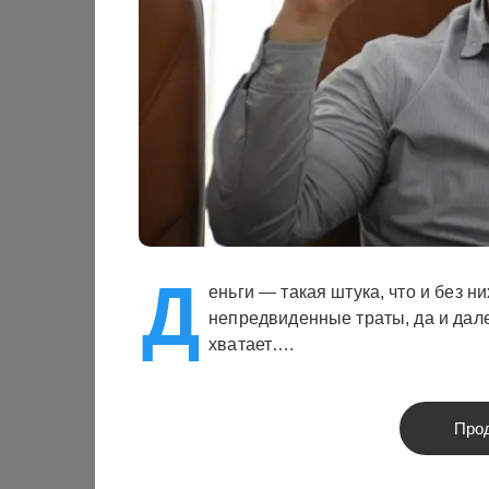
Д
еньги — такая штука, что и без н
непредвиденные траты, да и дале
хватает….
Про