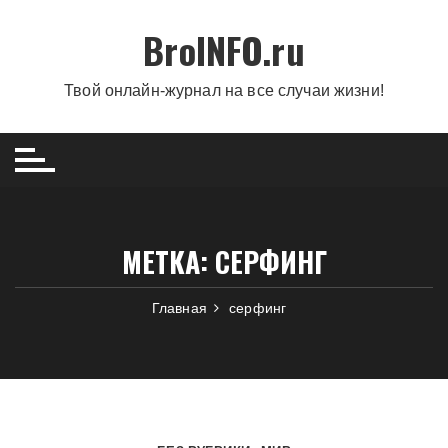
Перейти
BroINFO.ru
к
содержимому
Твой онлайн-журнал на все случаи жизни!
МЕТКА:
СЕРФИНГ
Главная
серфинг