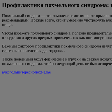
Профилактика похмельного синдрома: к
Похмельный синдром — это комплекс симптомов, которые возни
рекомендациям. Прежде всего, стоит умеренно употреблять ал
пищи.
Чтобы избежать похмельного синдрома, полезно предварительн
от курения и других вредных привычек, так как они могут пов
Важным фактором профилактики похмельного синдрома являетс
серьезные последствия для здоровья.
Также полезными будут физические нагрузки на свежем воздух
похмельного синдрома, чтобы следующий день не был испорч
алкоголь
интересно
похмелье
Навигация
по
записям