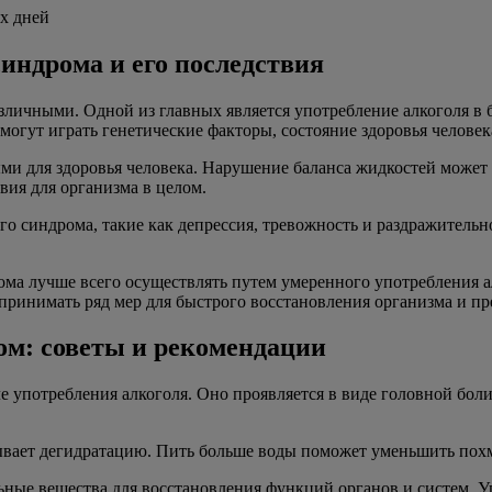
х дней
индрома и его последствия
личными. Одной из главных является употребление алкоголя в 
огут играть генетические факторы, состояние здоровья человек
ми для здоровья человека. Нарушение баланса жидкостей может 
ия для организма в целом.
о синдрома, такие как депрессия, тревожность и раздражительно
ма лучше всего осуществлять путем умеренного употребления а
принимать ряд мер для быстрого восстановления организма и п
ом: советы и рекомендации
е употребления алкоголя. Оно проявляется в виде головной бол
зывает дегидратацию. Пить больше воды поможет уменьшить по
ьные вещества для восстановления функций органов и систем. 