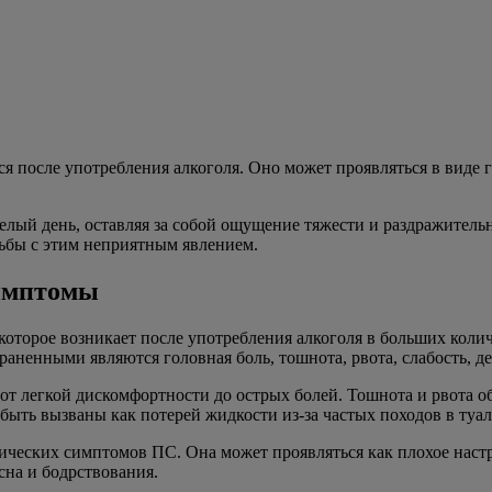
я после употребления алкоголя. Оно может проявляться в виде 
целый день, оставляя за собой ощущение тяжести и раздражител
ьбы с этим неприятным явлением.
симптомы
которое возникает после употребления алкоголя в больших кол
аненными являются головная боль, тошнота, рвота, слабость, де
от легкой дискомфортности до острых болей. Тошнота и рвота 
 быть вызваны как потерей жидкости из-за частых походов в туал
ических симптомов ПС. Она может проявляться как плохое наст
сна и бодрствования.