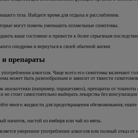
вашего тела. Найдите время для отдыха и расслабления.
которые могут помочь уменьшить похмельные симптомы.
удшить ваше состояние и привести к более серьезным последстви
льного синдрома и вернуться к своей обычной жизни
 и препараты
е употребления алкоголя. Чаще всего его симптомы включают го
рома может быть разнообразным и зависит от тяжести симптомов
как анальгетики (например, парацетамол), препараты от тошнот
 не стоит самостоятельно выбирать лекарства без консультации 
пейте много жидкости для предотвращения обезвоживания; ешьте
ый напиток, настой из имбиря или чай из мяты.
яется умеренное употребление алкоголя или полный отказ от н