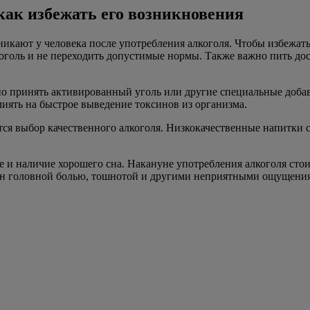
ак избежать его возникновения
кают у человека после употребления алкоголя. Чтобы избежать
коголь и не переходить допустимые нормы. Также важно пить до
о принять активированный уголь или другие специальные добав
лиять на быстрое выведение токсинов из организма.
я выбор качественного алкоголя. Низкокачественные напитки с
е и наличие хорошего сна. Накануне употребления алкоголя ст
ен головной болью, тошнотой и другими неприятными ощущени