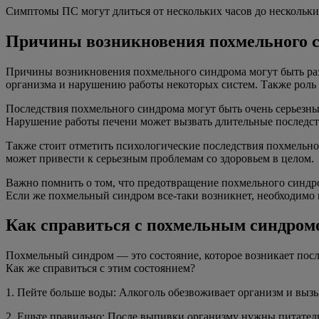
Симптомы ПС могут длиться от нескольких часов до нескольки
Причины возникновения похмельного с
Причины возникновения похмельного синдрома могут быть раз
организма и нарушению работы некоторых систем. Также роль м
Последствия похмельного синдрома могут быть очень серьезны
Нарушение работы печени может вызвать длительные последств
Также стоит отметить психологические последствия похмельног
может привести к серьезным проблемам со здоровьем в целом.
Важно помнить о том, что предотвращение похмельного синдро
Если же похмельный синдром все-таки возникнет, необходимо 
Как справиться с похмельным синдром
Похмельный синдром — это состояние, которое возникает посл
Как же справиться с этим состоянием?
1. Пейте больше воды: Алкоголь обезвоживает организм и вы
2. Ешьте правильно: После выпивки организму нужны питател