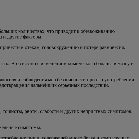
больших количествах, что приводит к обезвоживанию
а и другие факторы.
привести к отекам, головокружению и потере равновесия.
сть. Это связано с изменением химического баланса в мозгу и
лкоголя и соблюдения мер безопасности при его употреблении.
редотвращения дальнейших серьезных последствий.
и, тошноты, рвоты, слабости и других неприятных симптомов.
хмельные симптомы.
Употребление пищи, содержащей много белка и комплексных